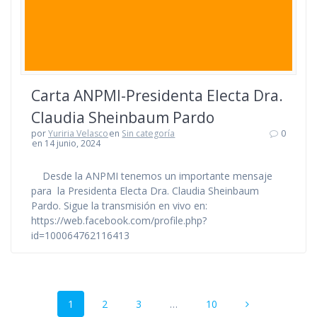
Carta ANPMI-Presidenta Electa Dra.
Claudia Sheinbaum Pardo
por
Yuriria Velasco
en
Sin categoría
0
en 14 junio, 2024
Desde la ANPMI tenemos un importante mensaje
para la Presidenta Electa Dra. Claudia Sheinbaum
Pardo. Sigue la transmisión en vivo en:
https://web.facebook.com/profile.php?
id=100064762116413
Navegación
Página
Página
Página
Página
1
2
3
…
10
de