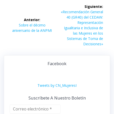
Navegación
Siguiente:
de
Siguiente
«Recomendación General
entrada:
40 (GR40) del CEDAW:
Anterior:
entradas
Representación
Entrada
Sobre el décimo
Igualitaria e Inclusiva de
anterior:
aniversario de la ANPMI
las Mujeres en los
Sistemas de Toma de
Decisiones»
Facebook
Tweets by CN_MujeresI
Suscríbete A Nuestro Boletín