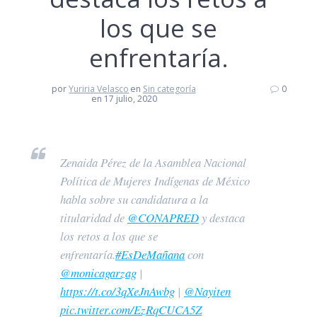
los que se
enfrentaría.
por
Yuriria Velasco
en
Sin categoría
0
en 17 julio, 2020
Zenaida Pérez de la Asamblea Nacional
Política de Mujeres Indígenas de México
habla sobre su candidatura a la
titularidad de
@CONAPRED
y destaca
los retos a los que se
enfrentaría.
#EsDeMañana
con
@monicagarzag
|
https://t.co/3qXeJnAwbg
|
@Nayiten
pic.twitter.com/EzRqCUCA5Z