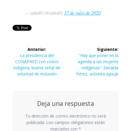
— adn40 (@adn40)
17 de julio de 2020
Navegación
Anterior:
Siguiente:
de
Entrada
Siguiente
La presidencia del
“Hay que poner en la
anterior:
entrada:
CONAPRED con rostro
agenda a las mujeres
entradas
indígena, buena señal de
indígenas”: Zenaida
voluntad de inclusión
Pérez, activista ayuujk
Deja una respuesta
Tu dirección de correo electrónico no será
publicada.
Los campos obligatorios están
marcados con
*