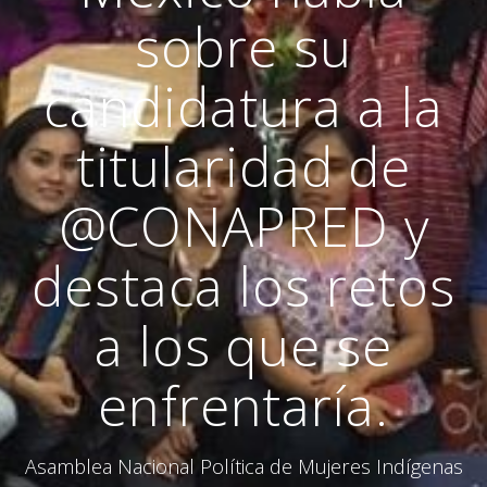
sobre su
candidatura a la
titularidad de
@CONAPRED y
destaca los retos
a los que se
enfrentaría.
Asamblea Nacional Política de Mujeres Indígenas