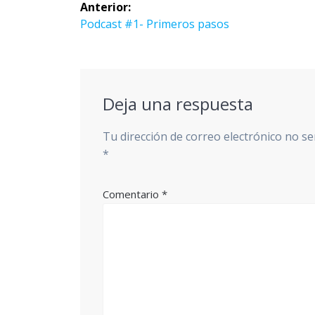
Navegación
Anterior:
de
Entrada
Podcast #1- Primeros pasos
anterior:
entradas
Deja una respuesta
Tu dirección de correo electrónico no se
*
Comentario
*