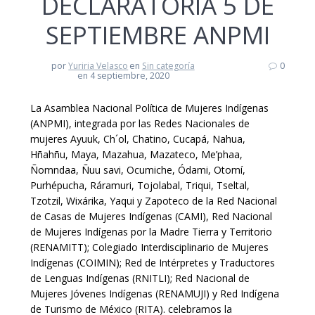
DECLARATORIA 5 DE
SEPTIEMBRE ANPMI
por
Yuriria Velasco
en
Sin categoría
0
en 4 septiembre, 2020
La Asamblea Nacional Política de Mujeres Indígenas
(ANPMI), integrada por las Redes Nacionales de
mujeres Ayuuk, Ch´ol, Chatino, Cucapá, Nahua,
Hñahñu, Maya, Mazahua, Mazateco, Me’phaa,
Ñomndaa, Ñuu savi, Ocumiche, Ódami, Otomí,
Purhépucha, Ráramuri, Tojolabal, Triqui, Tseltal,
Tzotzil, Wixárika, Yaqui y Zapoteco de la Red Nacional
de Casas de Mujeres Indígenas (CAMI), Red Nacional
de Mujeres Indígenas por la Madre Tierra y Territorio
(RENAMITT); Colegiado Interdisciplinario de Mujeres
Indígenas (COIMIN); Red de Intérpretes y Traductores
de Lenguas Indígenas (RNITLI); Red Nacional de
Mujeres Jóvenes Indígenas (RENAMUJI) y Red Indígena
de Turismo de México (RITA). celebramos la