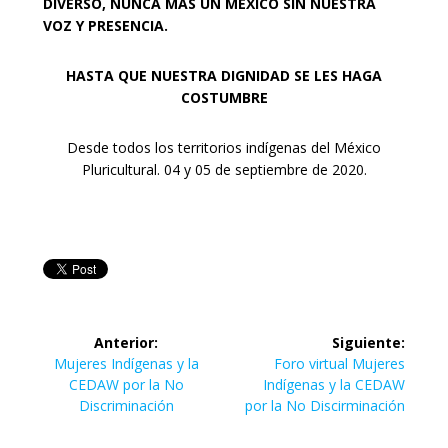
DIVERSO, NUNCA MÁS UN MÉXICO SIN NUESTRA
VOZ Y PRESENCIA.
HASTA QUE NUESTRA DIGNIDAD SE LES HAGA
COSTUMBRE
Desde todos los territorios indígenas del México
Pluricultural. 04 y 05 de septiembre de 2020.
Navegación
Anterior:
Siguiente:
de
Entrada
Siguiente
Mujeres Indígenas y la
Foro virtual Mujeres
anterior:
entrada:
CEDAW por la No
Indígenas y la CEDAW
entradas
Discriminación
por la No Discirminación