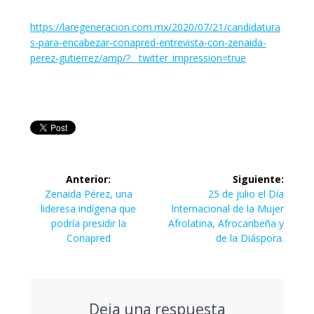
https://laregeneracion.com.mx/2020/07/21/candidatura
s-para-encabezar-conapred-entrevista-con-zenaida-
perez-gutierrez/amp/?__twitter_impression=true
Navegación
Anterior:
Siguiente:
de
Entrada
Siguiente
Zenaida Pérez, una
25 de julio el Día
anterior:
entrada:
lideresa indígena que
Internacional de la Mujer
entradas
podría presidir la
Afrolatina, Afrocaribeña y
Conapred
de la Diáspora.
Deja una respuesta