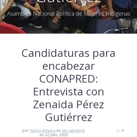
Asamblea Nacional Política de Mujeres Indígenas
Candidaturas para
encabezar
CONAPRED:
Entrevista con
Zenaida Pérez
Gutiérrez
por
Yuriria Velasco
en
Sin categoría
0
en 22 julio, 2020